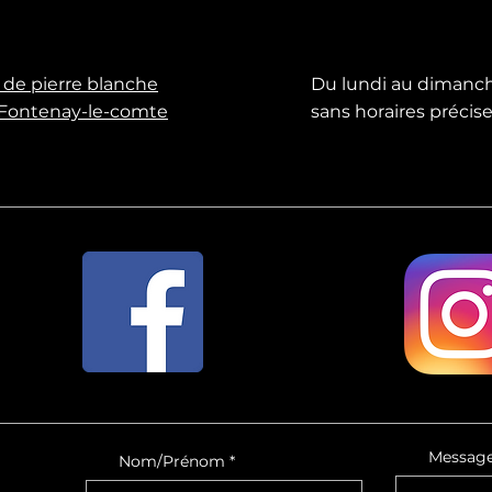
 de pierre blanche
Du lundi au dimanc
Fontenay-le-comte
sans horaires précis
Messag
Nom/Prénom