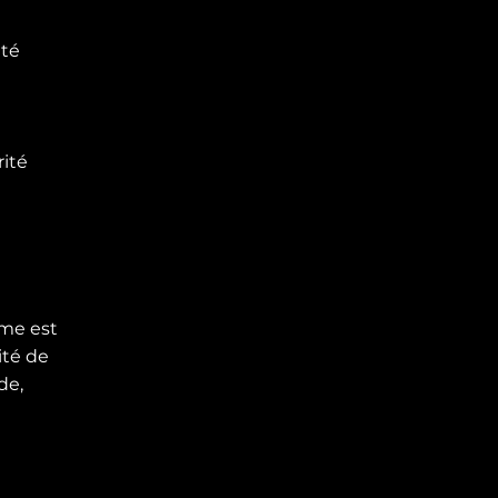
ité
rité
rme est
ité de
de,