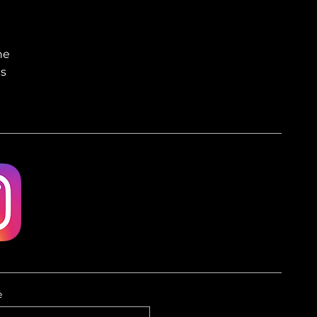
he
es
e