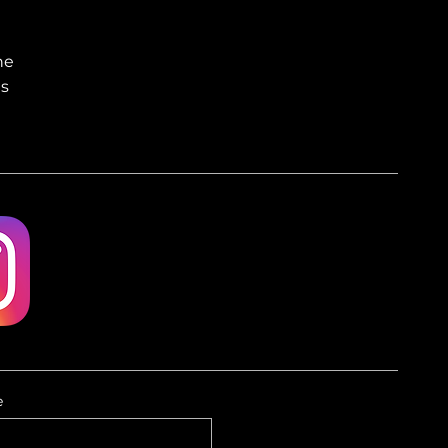
he
es
e