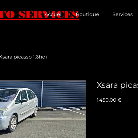
TO SERVICES
Accueil
Boutique
Services
Xsara picasso 1.6hdi
Xsara pica
Prix
1 450,00 €