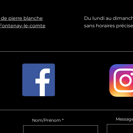
 de pierre blanche
Du lundi au dimanc
Fontenay-le-comte
sans horaires précis
Messag
Nom/Prénom